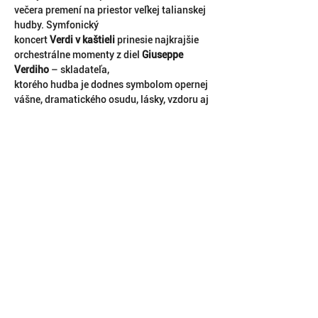
večera premení na priestor veľkej talianskej 
hudby. Symfonický
koncert
 Verdi v kaštieli
 prinesie najkrajšie 
orchestrálne momenty z diel 
Giuseppe 
Verdiho
 – skladateľa,
ktorého hudba je dodnes symbolom opernej 
vášne, dramatického osudu, lásky, vzdoru aj 
silnej ľudskej
Ukázať viac
RSVP
DOMOV
KONTAKT
O FESTIVALE
Symfónia umenia