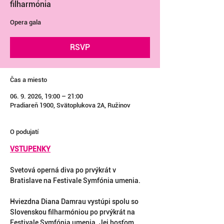
filharmónia
Opera gala
RSVP
Čas a miesto
06. 9. 2026, 19:00 – 21:00
Pradiareň 1900, Svätoplukova 2A, Ružinov
O podujatí
VSTUPENKY
Svetová operná diva po prvýkrát v 
Bratislave na Festivale Symfónia umenia.
Hviezdna Diana Damrau vystúpi spolu so 
Slovenskou filharmóniou po prvýkrát na 
Festivale Symfónia umenia. Jej hosťom 