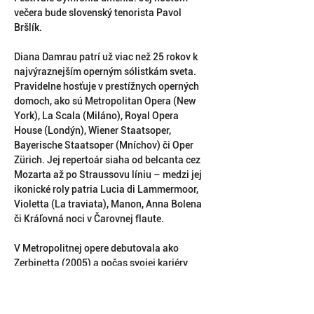
večera bude slovenský tenorista Pavol 
Bršlík.
Diana Damrau patrí už viac než 25 rokov k 
najvýraznejším operným sólistkám sveta. 
Pravidelne hosťuje v prestížnych operných 
domoch, ako sú Metropolitan Opera (New 
York), La Scala (Miláno), Royal Opera 
House (Londýn), Wiener Staatsoper, 
Bayerische Staatsoper (Mníchov) či Oper 
Zürich. Jej repertoár siaha od belcanta cez 
Mozarta až po Straussovu líniu – medzi jej 
ikonické roly patria Lucia di Lammermoor, 
Violetta (La traviata), Manon, Anna Bolena 
či Kráľovná noci v Čarovnej flaute.
V Metropolitnej opere debutovala ako 
Zerbinetta (2005) a počas svojej kariéry 
absolvovala množstvo debutov, pričom sa 
objavila aj v priamych HD prenosoch do kín. 
Stala sa prvou speváčkou v histórii Met, 