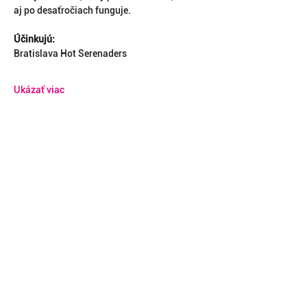
aj po desaťročiach funguje.
Účinkujú:
Bratislava Hot Serenaders
Ukázať viac
Vstupenky
Vypredané
Typ vstupenky
Bezplatná vstupenka
Viac informácií
Cena
0,00 €