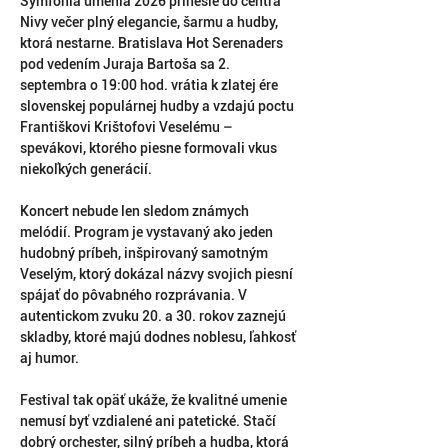
Symfónia umenia 2026 prinesie do centra 
Nivy večer plný elegancie, šarmu a hudby, 
ktorá nestarne. Bratislava Hot Serenaders 
pod vedením Juraja Bartoša sa 2. 
septembra o 19:00 hod. vrátia k zlatej ére 
slovenskej populárnej hudby a vzdajú poctu 
Františkovi Krištofovi Veselému – 
spevákovi, ktorého piesne formovali vkus 
niekoľkých generácií.
Koncert nebude len sledom známych 
melódií. Program je vystavaný ako jeden 
hudobný príbeh, inšpirovaný samotným 
Veselým, ktorý dokázal názvy svojich piesní 
spájať do pôvabného rozprávania. V 
autentickom zvuku 20. a 30. rokov zaznejú 
skladby, ktoré majú dodnes noblesu, ľahkosť 
aj humor.
Festival tak opäť ukáže, že kvalitné umenie 
nemusí byť vzdialené ani patetické. Stačí 
dobrý orchester, silný príbeh a hudba, ktorá 