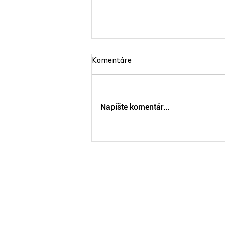
Komentáre
Napíšte komentár...
Začínal ako Simba v Leviom
kráľovi, dnes je z neho
muzikálový Michael
Jackson. Hviezda z Londýna
mieri do Bratislavy