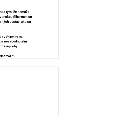
 nad tým, že nemôže 
ovenskou filharmóniou 
rných postáv, ako sú 
 vystúpenie na 
 na nezabudnuteľný 
v našej doby.
atí zažiť.