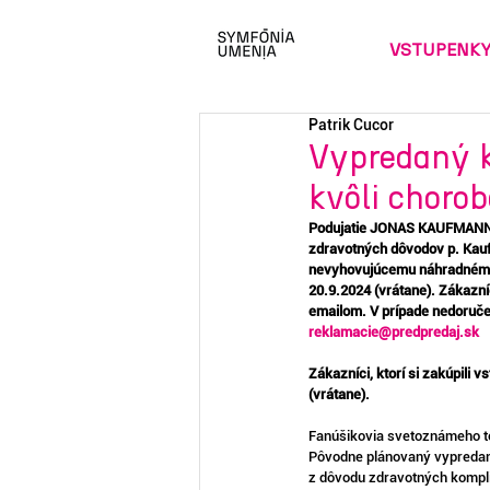
VSTUPENK
Patrik Cucor
Vypredaný 
kvôli choro
Podujatie JONAS KAUFMANN & 
zdravotných dôvodov p. Kaufm
nevyhovujúcemu náhradnému t
20.9.2024 (vrátane). Zákazníc
emailom. V prípade nedoručen
reklamacie@predpredaj.sk
Zákazníci, ktorí si zakúpili
(vrátane).
Fanúšikovia svetoznámeho te
Pôvodne plánovaný vypredaný
z dôvodu zdravotných kompli