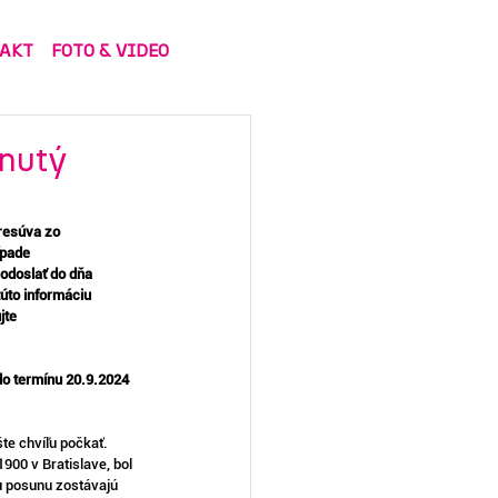
AKT
FOTO & VIDEO
nutý
resúva zo 
ípade 
odoslať do dňa 
túto informáciu 
jte 
do termínu 20.9.2024 
e chvíľu počkať. 
00 v Bratislave, bol 
 posunu zostávajú 