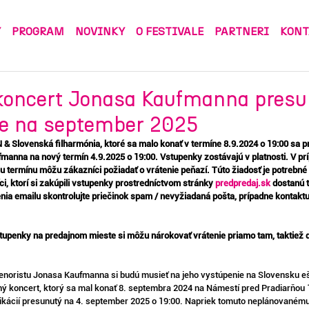
Y
PROGRAM
NOVINKY
O FESTIVALE
PARTNERI
KONT
koncert Jonasa Kaufmanna presu
be na september 2025
Slovenská filharmónia, ktoré sa malo konať v termíne 8.9.2024 o 19:00 sa p
anna na nový termín 4.9.2025 o 19:00. Vstupenky zostávajú v platnosti. V pr
ermínu môžu zákazníci požiadať o vrátenie peňazí. Túto žiadosť je potrebné 
i, ktorí si zakúpili vstupenky prostredníctvom stránky 
predpredaj.sk
 dostanú 
ia emailu skontrolujte priečinok spam / nevyžiadaná pošta, prípadne kontaktu
 vstupenky na predajnom mieste si môžu nárokovať vrátenie priamo tam, taktiež 
noristu Jonasa Kaufmanna si budú musieť na jeho vystúpenie na Slovensku ešt
 koncert, ktorý sa mal konať 8. septembra 2024 na Námestí pred Pradiarňou 19
kácií presunutý na 4. september 2025 o 19:00. Napriek tomuto neplánovanému