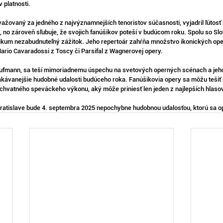
 platnosti.
ažovaný za jedného z najvýznamnejších tenoristov súčasnosti, vyjadril ľútosť
 no zároveň sľubuje, že svojich fanúšikov poteší v budúcom roku. Spolu so Sl
blikum nezabudnuteľný zážitok. Jeho repertoár zahŕňa množstvo ikonických ope
ario Cavaradossi z Toscy či Parsifal z Wagnerovej opery.
ufmann, sa teší mimoriadnemu úspechu na svetových operných scénach a jeho
akávanejšie hudobné udalosti budúceho roka. Fanúšikovia opery sa môžu tešiť
úchvatného speváckeho výkonu, aký môže priniesť len jeden z najlepších hlaso
atislave bude 4. septembra 2025 nepochybne hudobnou udalosťou, ktorú sa opl